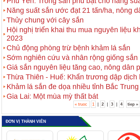
Phú Yên: Trồng sắn phủ bạt cho năng suấ
Năng suất sắn ước đạt 21 tấn/ha, nông 
Thủy chung với cây sắn
Hội nghị triển khai thu mua nguyên liệu 
2023
Chủ động phòng trừ bệnh khảm lá sắn
Sớm nghiên cứu và nhân rộng giống sắn 
Giá sắn nguyên liệu tăng cao, nông dân 
Thừa Thiên - Huế: Khẩn trương dập dịch
Khảm lá sắn đe dọa nhiều tỉnh Bắc Trung
Gia Lai: Một mùa mỳ thất bát
« truoc
1
|
2
|
3
|
4
tiep »
ĐƠN VỊ THÀNH VIÊN