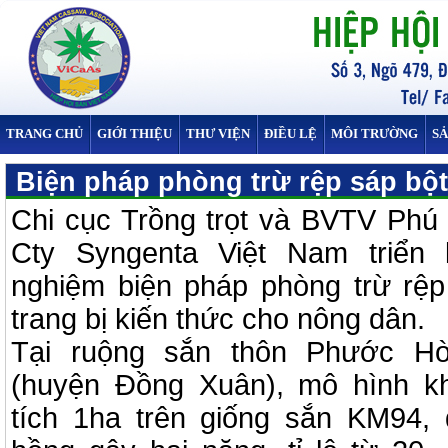
TRANG CHỦ
GIỚI THIỆU
THƯ VIỆN
ĐIỀU LỆ
MÔI TRƯỜNG
S
Biện pháp phòng trừ rệp sáp bộ
Chi cục Trồng trọt và BVTV Phú
Cty Syngenta Việt Nam triển
nghiệm biện pháp phòng trừ rệ
trang bị kiến thức cho nông dân.
Tại ruộng sắn thôn Phước H
(huyện Đồng Xuân), mô hình kh
tích 1ha trên giống sắn KM94, 