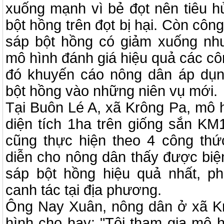
xuống mạnh vì bẻ đọt nên tiêu h
bột hồng trên đọt bị hại. Còn côn
sáp bột hồng có giảm xuống nh
mô hình đánh giá hiệu quả các cô
đó khuyến cáo nông dân áp dụn
bột hồng vào những niên vụ mới.
Tại Buôn Lé A, xã Krông Pa, mô 
diện tích 1ha trên giống sắn KM
cũng thực hiện theo 4 công thứ
diễn cho nông dân thấy được biệ
sáp bột hồng hiệu quả nhất, ph
canh tác tại địa phương.
Ông Nay Xuân, nông dân ở xã K
hình cho hay: "Tôi tham gia mô h