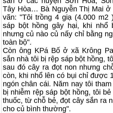
sắn ở các huyện Sơn Hòa, Sôn
Tây Hòa… Bà Nguyễn Thị Mai ở 
vãn: "Tôi trồng 4 giạ (4.000 m2 
sáp bột hồng gây hại, khi nhổ
nhưng củ nào củ nấy chỉ bằng ngó
toàn bộ".
Còn ông KPá Bố ở xã Krông Pa 
sắn nhà tôi bị rệp sáp bột hồng, 
sau đó cây ra đọt non nhưng ch
còn, khi nhổ lên có bụi chỉ được 
ngón chân cái. Năm nay tôi tham 
bị nhiễm rệp sáp bột hồng, tôi bẻ
thuốc, từ chỗ bẻ, đọt cây sắn ra 
cho củ bình thường".