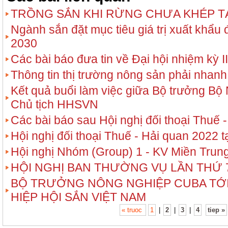
TRỒNG SẮN KHI RỪNG CHƯA KHÉP TÁ
Ngành sắn đặt mục tiêu giá trị xuất khẩu
2030
Các bài báo đưa tin về Đại hội nhiệm kỳ I
Thông tin thị trường nông sản phải nhan
Kết quả buổi làm việc giữa Bộ trưởng B
Chủ tịch HHSVN
Các bài báo sau Hội nghị đối thoại Thuế 
Hội nghị đối thoại Thuế - Hải quan 2022 t
Hội nghị Nhóm (Group) 1 - KV Miền Trun
HỘI NGHỊ BAN THƯỜNG VỤ LẦN THỨ 7 
BỘ TRƯỞNG NÔNG NGHIỆP CUBA TỚI 
HIỆP HỘI SẮN VIỆT NAM
« truoc
1
|
2
|
3
|
4
tiep »