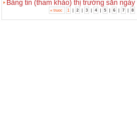
Bảng tin (tham khảo) thị trường sắn ngày
« truoc
1
|
2
|
3
|
4
|
5
|
6
|
7
|
8