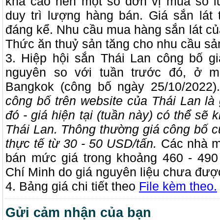
khá cao nên một số đơn vị mua số l
duy trì lượng hàng bán. Giá sắn lát
đáng kể. Nhu cầu mua hàng sắn lát c
Thức ăn thuỷ sản tăng cho nhu cầu sả
3. Hiệp hội sắn Thái Lan công bố gi
nguyên so với tuần trước đó, ở 
Bangkok (công bố ngày 25/10/2022)
công bố trên website của Thái Lan là 
đó - giá hiện tại (tuần này) có thể sẽ
Thái Lan. Thông thường giá công bố c
thực tế từ 30 - 50 USD/tấn.
Các nhà m
bán mức giá trong khoảng 460 - 49
Chí Minh do giá nguyên liệu chưa đượ
4. Bảng giá chi tiết theo
File kèm theo.
Gửi cảm nhận của bạn