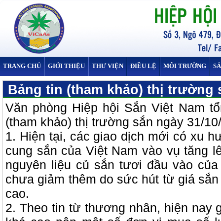
TRANG CHỦ
GIỚI THIỆU
THƯ VIỆN
ĐIỀU LỆ
MÔI TRƯỜNG
S
Bảng tin (tham khảo) thị trường 
Văn phòng Hiệp hội Sắn Việt Nam tổn
(tham khảo) thị trường sắn ngày 31/10
1. Hiện tại, các giao dịch mới có xu 
cung sắn của Việt Nam vào vụ tăng l
nguyên liệu củ sắn tươi đầu vào củ
chưa giảm thêm do sức hút từ giá sắn 
cao.
2. Theo tin từ thương nhân, hiện nay 