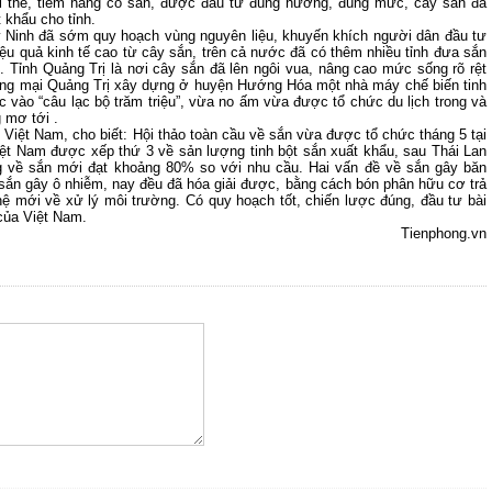
lợi thế, tiềm năng có sẵn, được đầu tư đúng hướng, đúng mức, cây sắn đã
 khẩu cho tỉnh.
y Ninh đã sớm quy hoạch vùng nguyên liệu, khuyến khích người dân đầu tư
ệu quả kinh tế cao từ cây sắn, trên cả nước đã có thêm nhiều tỉnh đưa sắn
 Tỉnh Quảng Trị là nơi cây sắn đã lên ngôi vua, nâng cao mức sống rõ rệt
g mại Quảng Trị xây dựng ở huyện Hướng Hóa một nhà máy chế biến tinh
 vào “câu lạc bộ trăm triệu”, vừa no ấm vừa được tổ chức du lịch trong và
 mơ tới .
Việt Nam, cho biết: Hội thảo toàn cầu về sắn vừa được tổ chức tháng 5 tại
ệt Nam được xếp thứ 3 về sản lượng tinh bột sắn xuất khẩu, sau Thái Lan
ng về sắn mới đạt khoảng 80% so với nhu cầu. Hai vấn đề về sắn gây băn
 sắn gây ô nhiễm, nay đều đã hóa giải được, bằng cách bón phân hữu cơ trả
ệ mới về xử lý môi trường. Có quy hoạch tốt, chiến lược đúng, đầu tư bài
 của Việt Nam.
Tienphong.vn