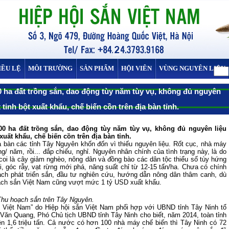
IỀU LỆ
MÔI TRƯỜNG
SẢN PHẨM
HỘI VIÊN
VÙNG NGUYÊN LIỆU
 ha đất trồng sắn, dao động tùy năm tùy vụ, không đủ nguyên
tinh bột xuất khẩu, chế biến cồn trên địa bàn tỉnh.
00 ha đất trồng sắn, dao động tùy năm tùy vụ, không đủ nguyên liệu
uất khẩu, chế biến cồn trên địa bàn tỉnh.
a bàn các tỉnh Tây Nguyên khốn đốn vì thiếu nguyên liệu. Rốt cục, nhà máy
 năm, rồi... đắp chiếu, nghỉ. Nguyên nhân chính của tình trạng này, là do
oi là cây giảm nghèo, nông dân và đồng bào các dân tộc thiểu số tùy hứng
i, góc rẫy, vạt rừng mới phá, năng suất chỉ từ 12-15 tấn/ha. Chưa có chính
ạch phát triển sắn, đầu tư nghiên cứu, hướng dẫn nông dân thâm canh, dù
gạch sắn Việt Nam cũng vượt mức 1 tỷ USD xuất khẩu.
Thu hoạch sắn trên Tây Nguyên.
n Việt Nam” do Hiệp hội sắn Việt Nam phối hợp với UBND tỉnh Tây Ninh tổ
Văn Quang, Phó Chủ tịch UBND tỉnh Tây Ninh cho biết, năm 2014, toàn tỉnh
ên 1,6 triệu tấn. Cả nước có hơn 100 nhà máy chế biến thì Tây Ninh có 72