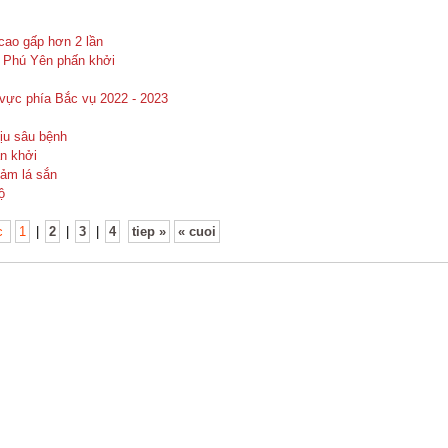
cao gấp hơn 2 lần
n Phú Yên phấn khởi
u vực phía Bắc vụ 2022 - 2023
ịu sâu bệnh
ấn khởi
hảm lá sắn
ộ
oc
1
|
2
|
3
|
4
tiep »
« cuoi