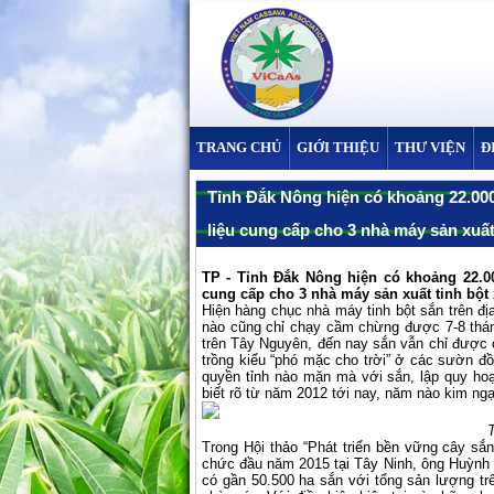
TRANG CHỦ
GIỚI THIỆU
THƯ VIỆN
Đ
Tỉnh Đắk Nông hiện có khoảng 22.000
liệu cung cấp cho 3 nhà máy sản xuất 
TP - Tỉnh Đắk Nông hiện có khoảng 22.0
cung cấp cho 3 nhà máy sản xuất tinh bột x
Hiện hàng chục nhà máy tinh bột sắn trên đị
nào cũng chỉ chạy cầm chừng được 7-8 tháng/
trên Tây Nguyên, đến nay sắn vẫn chỉ được c
trồng kiểu “phó mặc cho trời” ở các sườn đồ
quyền tỉnh nào mặn mà với sắn, lập quy ho
biết rõ từ năm 2012 tới nay, năm nào kim n
Trong Hội thảo “Phát triển bền vững cây sắ
chức đầu năm 2015 tại Tây Ninh, ông Huỳnh 
có gần 50.500 ha sắn với tổng sản lượng tr