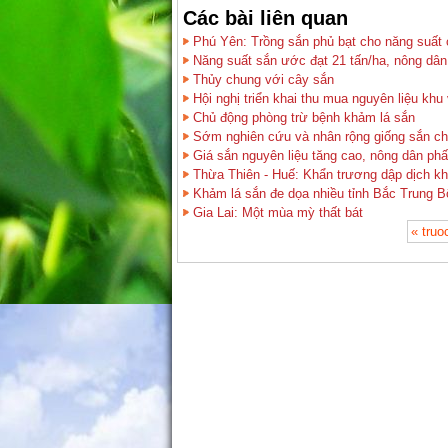
Các bài liên quan
Phú Yên: Trồng sắn phủ bạt cho năng suất 
Năng suất sắn ước đạt 21 tấn/ha, nông dâ
Thủy chung với cây sắn
Hội nghị triển khai thu mua nguyên liệu kh
Chủ động phòng trừ bệnh khảm lá sắn
Sớm nghiên cứu và nhân rộng giống sắn ch
Giá sắn nguyên liệu tăng cao, nông dân ph
Thừa Thiên - Huế: Khẩn trương dập dịch k
Khảm lá sắn đe dọa nhiều tỉnh Bắc Trung B
Gia Lai: Một mùa mỳ thất bát
« tru