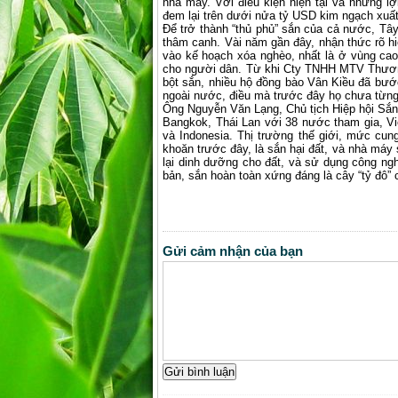
nhà máy. Với điều kiện hiện tại và những 
đem lại trên dưới nửa tỷ USD kim ngạch xuất
Để trở thành “thủ phủ” sắn của cả nước, Tâ
thâm canh. Vài năm gần đây, nhận thức rõ hi
vào kế hoạch xóa nghèo, nhất là ở vùng cao.
cho người dân. Từ khi Cty TNHH MTV Thươn
bột sắn, nhiều hộ đồng bào Vân Kiều đã bước
ngoài nước, điều mà trước đây họ chưa từng
Ông Nguyễn Văn Lạng, Chủ tịch Hiệp hội Sắn 
Bangkok, Thái Lan với 38 nước tham gia, Vi
và Indonesia. Thị trường thế giới, mức cu
khoăn trước đây, là sắn hại đất, và nhà máy
lại dinh dưỡng cho đất, và sử dụng công ngh
bản, sắn hoàn toàn xứng đáng là cây “tỷ đô”
Gửi cảm nhận của bạn