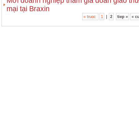
Mời doanh nghiệp tham gia đoàn giao thư
mại tại Braxin
« truoc
1
|
2
tiep »
« c