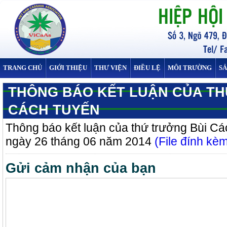
TRANG CHỦ
GIỚI THIỆU
THƯ VIỆN
ĐIỀU LỆ
MÔI TRƯỜNG
S
THÔNG BÁO KẾT LUẬN CỦA TH
CÁCH TUYẾN
Thông báo kết luận của thứ trưởng Bùi C
ngày 26 tháng 06 năm 2014
(File đính kè
Gửi cảm nhận của bạn