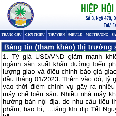
TRANG CHỦ
GIỚI THIỆU
THƯ VIỆN
ĐIỀU LỆ
MÔI TRƯỜNG
S
Bảng tin (tham khảo) thị trường 
1. Tỷ giá USD/VND giảm mạnh khiế
ngành sắn xuất khẩu đường biển phải
lượng giao và điều chỉnh báo giá gia
đầu tháng 01/2023. Thêm vào đó, tỷ
vào thời điểm chính vụ gây ra nhiề
máy chế biến sắn. Nhiều nhà máy k
hướng bán nội địa, do nhu cầu tiêu 
phẩm, bao bì, …tăng khi dịp Tết Ng