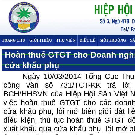
TRANG CHỦ
GIỚI THIỆU
THƯ VIỆN
ĐIỀU LỆ
MÔI TRƯỜNG
S
Hoàn thuế GTGT cho Doanh nghi
cửa khẩu phụ
Ngày 10/03/2014 Tổng Cục Thuế 
công văn số 731/TCT-KK trả lời
BCH/HHSVN của Hiệp Hội Sắn Việt N
việc hoàn thuế GTGT cho các doanh
cửa khẩu phụ, lối mở biên giới đất li
điều kiện, thủ tục hoàn thuế GTGT đ
xuất khấu qua cửa khẩu phụ, lối mở bi