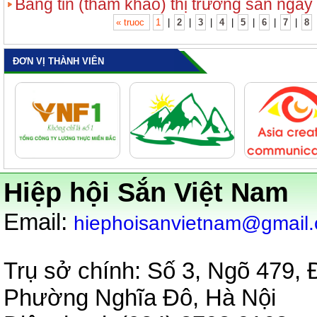
Bảng tin (tham khảo) thị trường sắn ngày
« truoc
1
|
2
|
3
|
4
|
5
|
6
|
7
|
8
ĐƠN VỊ THÀNH VIÊN
Hiệp hội Sắn Việt Nam
:
Email
hiephoisanvietnam@gmail
Trụ sở chính: Số 3, Ngõ 479,
Phường Nghĩa Đô, Hà Nội