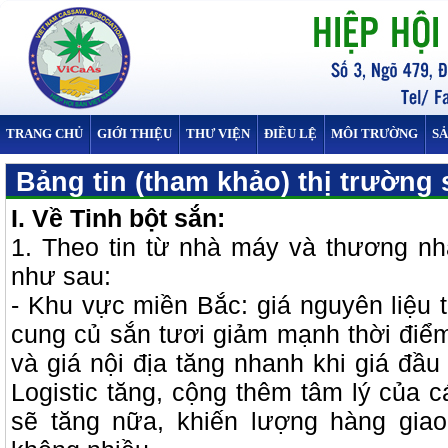
TRANG CHỦ
GIỚI THIỆU
THƯ VIỆN
ĐIỀU LỆ
MÔI TRƯỜNG
S
Bảng tin (tham khảo) thị trường 
I. Về Tinh bột sắn:
1. Theo tin từ nhà máy v
à thương nhâ
như sau:
- Khu vực miền Bắc: giá nguyên liệu 
cung củ sắn tươi giảm mạnh thời điểm
và giá nội địa tăng nhanh khi giá đầu
Logistic tăng, cộng thêm tâm lý của 
sẽ tăng nữa, khiến lượng hàng giao