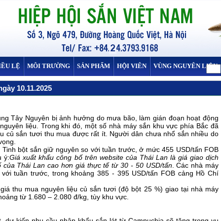
IỀU LỆ
MÔI TRƯỜNG
SẢN PHẨM
HỘI VIÊN
VÙNG NGUYÊN LIỆU
ngày 10.11.2025
rung Tây Nguyên bị ảnh hưởng do mưa bão, làm gián đoạn hoạt động
nguyên liệu. Trong khi đó, một số nhà máy sắn khu vực phía Bắc đã
iệu củ sắn tươi thu mua được rất ít. Người dân chưa nhổ sắn nhiều do
vọng.
n Tinh bột sắn giữ nguyên so với tuần trước, ở mức 455 USD/tấn FOB
 ý:
Giá xuất khẩu công bố trên website của Thái Lan là giá giao dịch
 của Thái Lan cao hơn giá thực tế từ 30 - 50 USD/tấn
. Các nhà máy
với tuần trước, trong khoảng 385 - 395 USD/tấn FOB cảng Hồ Chí
 giá thu mua nguyên liệu củ sắn tươi (độ bột 25 %) giao tại nhà máy
hoảng từ 1.680 – 2.080 đ/kg, tùy khu vực.
át, dự kiến nhu cầu nhập khẩu sắn lát từ Campuchia sẽ tăng trong vụ