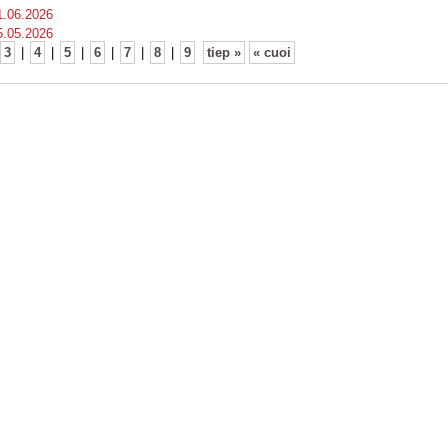
1.06.2026
5.05.2026
3
|
4
|
5
|
6
|
7
|
8
|
9
tiep »
« cuoi