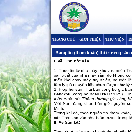
TRANG CHỦ
GIỚI THIỆU
THƯ VIỆN
Đ
Bảng tin (tham khảo) thị trường sắn 
I. Về Tinh bột sắn:
1. Theo tin từ nhà máy, khu vực miền T
sản xuất của nhà máy sắn, do không có 
triển khai chạy máy, tuy nhiên, nguyên l
tâm lý giá nguyên liệu chưa được như kỳ 
2. Hiệp hội sắn Thái Lan công bố giá bá
Bangkok (công bố ngày 04/11/2025). Lưu
tuần trước đó. Thông thường giá công bố
Việt Nam đang chào bán giữ nguyên so 
Minh.
Trong khi đó, theo nguồn tin tham khảo,
sắn Thái Lan vẫn như tuần trước, trong k
II. Về Sắn lát:
Theo tin từ các đơn vị kinh doanh sắn l