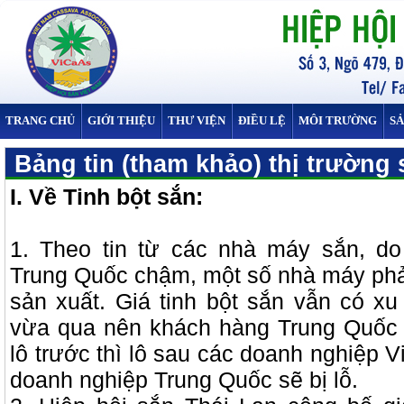
TRANG CHỦ
GIỚI THIỆU
THƯ VIỆN
ĐIỀU LỆ
MÔI TRƯỜNG
S
Bảng tin (tham khảo) thị trường 
I. Về Tinh bột sắn:
1. Theo tin từ các nhà máy sắn, d
Trung Quốc chậm, một số nhà máy phả
sản xuất. Giá tinh bột sắn vẫn có x
vừa qua nên khách hàng Trung Quốc
lô trước thì lô sau các doanh nghiệp V
doanh nghiệp Trung Quốc sẽ bị lỗ.