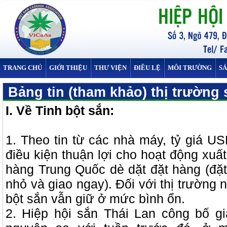
TRANG CHỦ
GIỚI THIỆU
THƯ VIỆN
ĐIỀU LỆ
MÔI TRƯỜNG
S
Bảng tin (tham khảo) thị trường 
I. Về Tinh bột sắn:
1. Theo tin từ các nhà máy, tỷ giá U
điều kiện thuận lợi cho hoạt động xuấ
hàng Trung Quốc dè dặt đặt hàng (đặ
nhỏ và giao ngay). Đối với thị trường n
bột sắn vẫn giữ ở mức bình ổn.
2. Hiệp hội sắn Thái Lan công bố gi